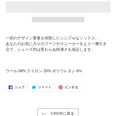
カ
ー
一切のデザイン要素を排除したシンプルなソックス。
ト
あなたのお気に入りのブーツやスニーカーをより一層引き
に
立て、シューズ内は変わらぬ快適さを保証します。
商
品
を
追
ウール 68% ナイロン 26% ポリウレタン 6%
加
す
FACEBOOK
TWITTER
PINTEREST
る
シェア
ツイート
ピンする
で
に
で
シ
投
ピ
ェ
稿
ン
ア
す
す
す
る
る
る
CREWに戻る