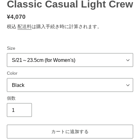
Classic Casual Light Crew
通
¥4,070
常
税込
配送料
は購入手続き時に計算されます。
価
格
Size
Color
個数
カートに追加する