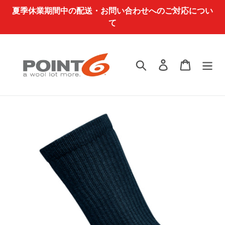
コ
夏季休業期間中の配送・お問い合わせへのご対応につい
ン
て
テ
ン
ツ
検索
ログイン
カート
に
ス
キ
ッ
プ
す
る